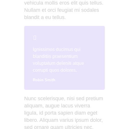
vehicula mollis eros elit quis tellus.
Nullam et orci feugiat mi sodales
blandit a eu tellus.
Ignissimos ducimus qui
blanditiis praesentium
voluptatum deleniti atque
corrupti quos dolores.
Robin Smith
Nunc scelerisque, nisi sed pretium
aliquam, augue lacus viverra
ligula, id porta sapien diam eget
libero. Aliquam varius ipsum dolor,
sed ornare quam ultricies nec.