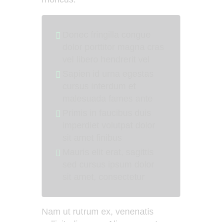
Donec fringilla congue
dolor porttitor magna cras
vel libero hendrerit vel
Sapien id urna egestas
cursus interdum et
malesuada fames ante
Primis in faucibus duis
imperdiet volutpat dolor
sit amet finibus
Mauris elit erat, sagittis
sed cursus ipsum dolor
sit amet, consectetur
Nam ut rutrum ex, venenatis