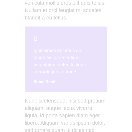
vehicula mollis eros elit quis tellus.
Nullam et orci feugiat mi sodales
blandit a eu tellus.
Ignissimos ducimus qui
blanditiis praesentium
voluptatum deleniti atque
corrupti quos dolores.
Robin Smith
Nunc scelerisque, nisi sed pretium
aliquam, augue lacus viverra
ligula, id porta sapien diam eget
libero. Aliquam varius ipsum dolor,
sed ornare quam ultricies nec.