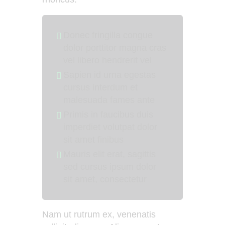
Donec fringilla congue
dolor porttitor magna cras
vel libero hendrerit vel
Sapien id urna egestas
cursus interdum et
malesuada fames ante
Primis in faucibus duis
imperdiet volutpat dolor
sit amet finibus
Mauris elit erat, sagittis
sed cursus ipsum dolor
sit amet, consectetur
Nam ut rutrum ex, venenatis