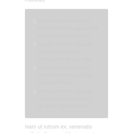
Donec fringilla congue
dolor porttitor magna cras
vel libero hendrerit vel
Sapien id urna egestas
cursus interdum et
malesuada fames ante
Primis in faucibus duis
imperdiet volutpat dolor
sit amet finibus
Mauris elit erat, sagittis
sed cursus ipsum dolor
sit amet, consectetur
Nam ut rutrum ex, venenatis